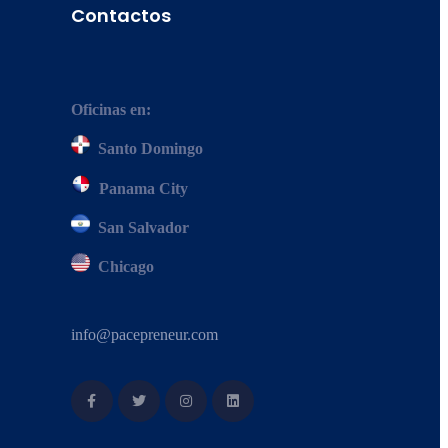
Contactos
Oficinas en:
Santo Domingo
Panama City
San Salvador
Chicago
info@pacepreneur.com